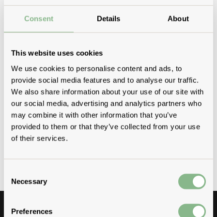
Numéro de TVA : DE321634300
inscrite au registre du commerce du tribunal d'instance de Berlin
Consent
Details
About
numéro de registre du commerce HRB 202847
This website uses cookies
We use cookies to personalise content and ads, to
provide social media features and to analyse our traffic.
We also share information about your use of our site with
our social media, advertising and analytics partners who
Vous n'avez pas trouvé ce que vous cherchez ?
may combine it with other information that you’ve
provided to them or that they’ve collected from your use
of their services.
APPELLEZ-
CONTACTEZ-
ÉCRIVEZ-
NOUS
NOUS
NOUS
Consent
Necessary
Selection
Preferences