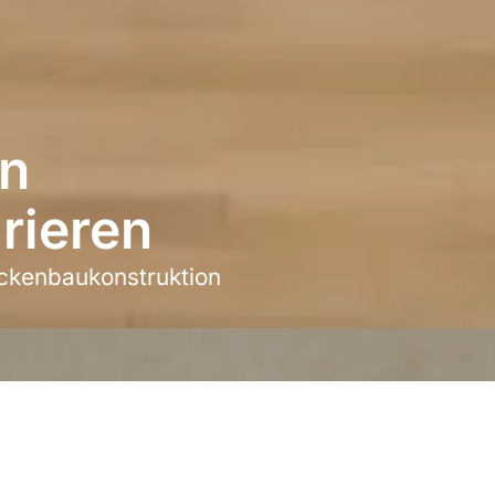
n
rieren
ckenbaukonstruktion
h ist es möglich, die DEEPWORK in eine Trockenbaukonstruktion zu 