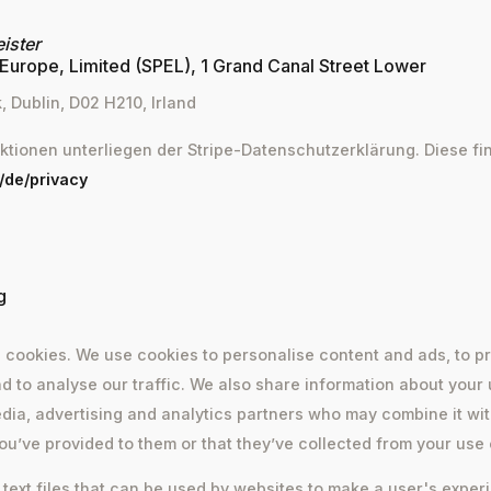
leister
Europe, Limited (SPEL), 1 Grand Canal Street Lower
 Dublin, D02 H210, Irland
aktionen unterliegen der Stripe-Datenschutzerklärung. Diese fi
m/de/privacy
g
 cookies. We use cookies to personalise content and ads, to pr
d to analyse our traffic. We also share information about your 
edia, advertising and analytics partners who may combine it wit
ou’ve provided to them or that they’ve collected from your use o
 text files that can be used by websites to make a user's expe