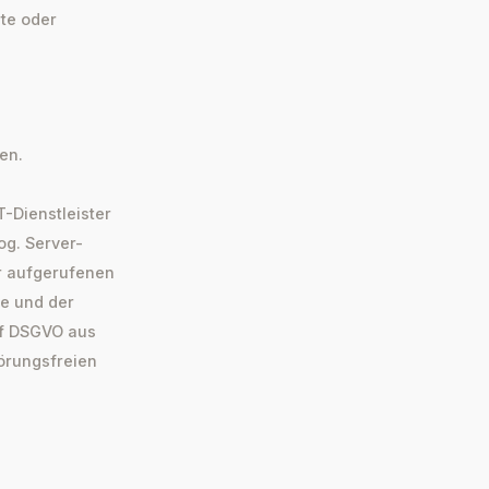
rte oder
en.
-Dienstleister
og. Server-
er aufgerufenen
ge und der
. f DSGVO aus
örungsfreien