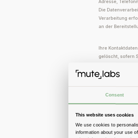
Adresse, Telefonn
Die Datenverarbe
Verarbeitung erfo
an der Bereitstel
Ihre Kontaktdaten
gelöscht, sofern
die weitere Verar
erforderlich ist.
Consent
Verwendung der 
Wir nutzen Ihre E
This website uses cookies
Werbezwecke zum 
We use cookies to personalis
Verarbeitung erfol
information about your use of
die Einwilligung 