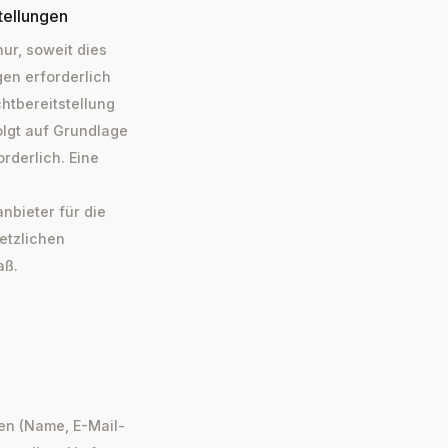
tellungen
ur, soweit dies
gen erforderlich
chtbereitstellung
olgt auf Grundlage
orderlich. Eine
nbieter für die
setzlichen
aß.
en (Name, E-Mail-