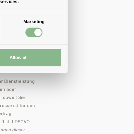
 services.
letter jederzeit
 uns abbestellen.
dabei an einen
Marketing
gegeben. Eine
ermittelt, für
 ist.
Allow all
r Dienstleistung
ren oder
, soweit Sie
esse ist für den
ertrag
1 lit. f DSGVO
önnen dieser