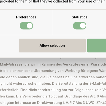
 provided to them or that they’ve collected from your use of their
erfolgten Verarbeitung berührt wird. Sie können dazu den News
 entsprechenden Links im Newsletter oder durch Mitteilung an
se wird danach aus dem Verteiler entfernt. Ihre Daten werden 
Preferences
Statistics
 E-Mail-Marketing im Rahmen einer Auftragsverarbeitung weiter
tige Dritte erfolgt nicht. Ihre Daten werden an ein Drittland üb
messenheitsbeschluss der Europäischen Kommission vorhanden
Allow selection
E-Mail-Adresse für die Zusendung von Direktwerbung
-Mail-Adresse, die wir im Rahmen des Verkaufes einer Ware ode
für die elektronische Übersendung von Werbung für eigene Wa
 die denen ähnlich sind, die Sie bereits bei uns erworben haben
 nicht widersprochen haben. Die Bereitstellung der E-Mail-Adr
forderlich. Eine Nichtbereitstellung hat zur Folge, dass kein V
n kann. Die Verarbeitung erfolgt auf Grundlage des Art. 6 Abs. 
htigten Interesse an Direktwerbung i. V. § 7 Abs 3 UWG.
Sie k