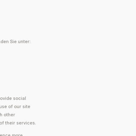
nden Sie unter:
ovide social
use of our site
h other
f their services.
rience more