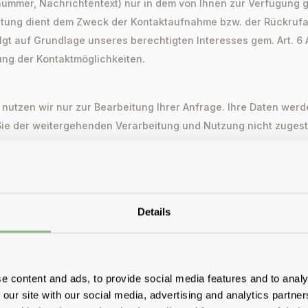
ummer, Nachrichtentext) nur in dem von Ihnen zur Verfügung g
itung dient dem Zweck der Kontaktaufnahme bzw. der Rückrufa
lgt auf Grundlage unseres berechtigten Interesses gem. Art. 6 A
lung der Kontaktmöglichkeiten.
 nutzen wir nur zur Bearbeitung Ihrer Anfrage. Ihre Daten wer
 Sie der weitergehenden Verarbeitung und Nutzung nicht zuges
beitung im Falle eines Vertragsschlusses ggf. zur Vertragserfül
Details
E-Mail-Adresse für die Zusendung von Newslettern
-Mail-Adresse unabhängig von der Vertragsabwicklung ausschli
Newsletterversand, sofern Sie dem ausdrücklich zugestimmt 
e content and ads, to provide social media features and to analy
gt auf Grundlage des Art. 6 Abs. 1 lit. a DSGVO mit Ihrer Einwil
 our site with our social media, advertising and analytics partn
jederzeit widerrufen, ohne dass die Rechtmäßigkeit der aufgrund