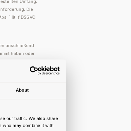
estellten Umfang.
nforderung. Die
bs. 1 lit. f DSGVO
den anschließend
timmt haben oder
lung nicht
About
eßlich für eigene
haben. Die
se our traffic. We also share
ligung. Sie können
ers who may combine it with
 der Einwilligung