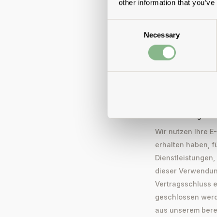
other information that you’ve
bis zum Widerruf 
unter Nutzung des
Consent
Ihre E-Mail-Adres
Necessary
Selection
Dienstleister für
Weitergabe an sons
welches ein Ange
Verwendung der 
Wir nutzen Ihre E
erhalten haben, 
Dienstleistungen,
dieser Verwendung
Vertragsschluss er
geschlossen werde
aus unserem berec