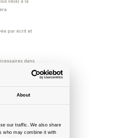
us lié(e) à la
sera
ée par écrit et
nécessaires dans
 automatisée.
est correcte, que
est pas empêchée
About
se our traffic. We also share
ers who may combine it with
 des prix nets. Ils