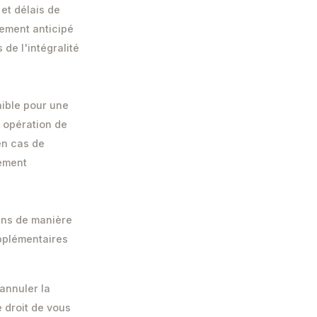
 et délais de
iement anticipé
de l'intégralité
nible pour une
e opération de
en cas de
tement
oins de manière
upplémentaires
 annuler la
 droit de vous