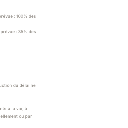
 prévue : 100% des
n prévue : 35% des
duction du délai ne
te à la vie, à
nellement ou par