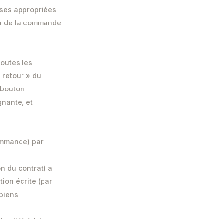
ases appropriées
çu de la commande
toutes les
 retour » du
 bouton
gnante, et
ommande) par
n du contrat) a
tion écrite (par
 biens