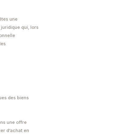
êtes une
uridique qui, lors
ionnelle
des
ques des biens
ons une offre
ier d’achat en