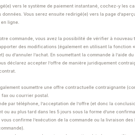
rigé(e) vers le système de paiement instantané, cochez-y les c
s données. Vous serez ensuite redirigé(e) vers la page d’aper
en ligne.
otre commande, vous avez la possibilité de vérifier à nouveau 
apporter des modifications (également en utilisant la fonction «
et) ou d’annuler l’achat. En soumettant la commande à l’aide du
us déclarez accepter l’offre de manière juridiquement contrai
contrat.
également soumettre une offre contractuelle contraignante (c
 fax ou courrier postal.
e par téléphone, l’acceptation de l’offre (et donc la conclusio
t ou au plus tard dans les 5 jours sous la forme d’une confirma
ui vous confirme l’exécution de la commande ou la livraison des
 commande).