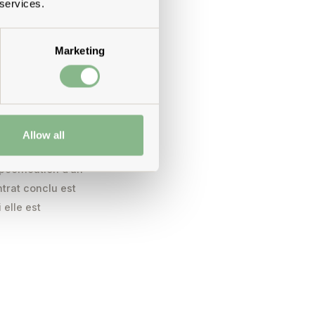
 services.
Marketing
asionnés ne sont
’informations à ce
re
Allow all
uton
pécification d’un
ntrat conclu est
elle est