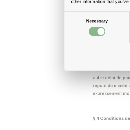
other information that you’ve
s’entendent hors 
Consent
Necessary
Selection
(2) Sauf si nous a
pas compris dans l
sujet en cliquant 
correspondante.
(3) Pour connaître
correspondant de 
autre délai de pa
réputé dû immédia
expressément indi
§ 4 Conditions de