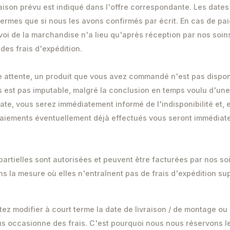
vraison prévu est indiqué dans l'offre correspondante. Les dates
 fermes que si nous les avons confirmés par écrit. En cas de pa
voi de la marchandise n'a lieu qu'après réception par nos soins 
 des frais d'expédition.
ute attente, un produit que vous avez commandé n'est pas dispo
s est pas imputable, malgré la conclusion en temps voulu d'un
te, vous serez immédiatement informé de l'indisponibilité et, 
 paiements éventuellement déjà effectués vous seront immédia
 partielles sont autorisées et peuvent être facturées par nos s
s la mesure où elles n'entraînent pas de frais d'expédition s
tez modifier à court terme la date de livraison / de montage ou
ous occasionne des frais. C'est pourquoi nous nous réservons le