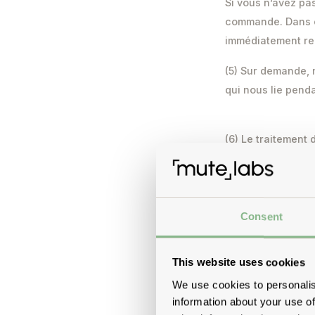
Si vous n’avez pa
commande. Dans ce
immédiatement r
(5) Sur demande, 
qui nous lie penda
(6) Le traitement
le cadre de la co
Vous devez donc v
la réception des 
par des filtres an
Consent
This website uses cookies
3 Prix, condition
We use cookies to personalis
information about your use of
(1) Les prix indiq