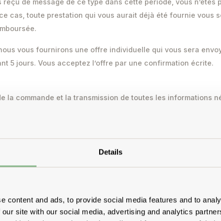
s reçu de message de ce type dans cette période, vous n’êtes pl
 cas, toute prestation qui vous aurait déjà été fournie vous 
emboursée.
nous vous fournirons une offre individuelle qui vous sera envoy
nt 5 jours. Vous acceptez l’offre par une confirmation écrite.
 de la commande et la transmission de toutes les informations 
nclusion du contrat se font par e-mail de manière partiellement
ous assurer que l’adresse e-mail que vous nous avez fournie 
e-mails est techniquement garantie et en particulier qu’elle n’
ti-SPAM.
Details
s de paiement et frais d'expédition
e content and ads, to provide social media features and to analy
 our site with our social media, advertising and analytics partn
ués dans les offres correspondantes et les frais d’expédition sont