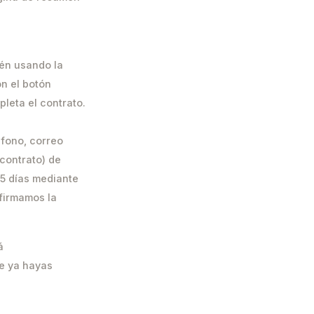
ién usando la
on el botón
leta el contrato.
éfono, correo
 contrato) de
 5 días mediante
nfirmamos la
á
e ya hayas