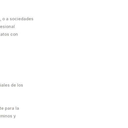
, o a sociedades
fesional
ratos con
iales de los
te para la
rminos y