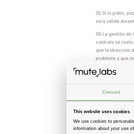
(5) Si lo pides, 
será válida duran
(6) La gestión de 
contrato se reali
que la dirección 
problema y que no
.
§ 3 Precios, con
Consent
(1) Los precios y
This website uses cookies
el IVA.
We use cookies to personalis
information about your use of
(2) Los gastos de