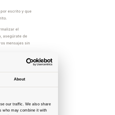
 por escrito y que
ito.
rmalizar el
o, asegúrate de
tros mensajes sin
About
etos y no incluyen
se our traffic. We also share
ers who may combine it with
r separado, a