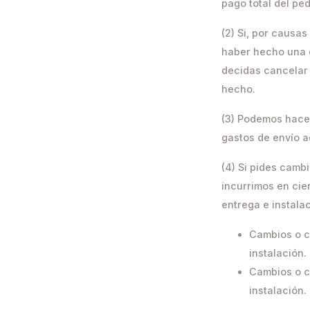
pago total del ped
(2) Si, por causa
haber hecho una 
decidas cancelar 
hecho.
(3) Podemos hacer
gastos de envío ad
(4) Si pides camb
incurrimos en cie
entrega e instala
Cambios o ca
instalación.
Cambios o ca
instalación.