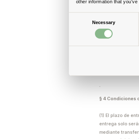
other information that you’ve
menos que se haya
correspondiente d
Consent
Necessary
Selection
(3) Tienes dispon
nuestro sitio web
concreto o en la 
aplicar descuento
Nota: Las compras
incluidas en el d
.
§ 4 Condiciones 
(1) El plazo de en
entrega solo será
mediante transfer