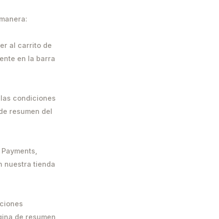
 manera:
r al carrito de
ente en la barra
 las condiciones
 de resumen del
n Payments,
n nuestra tienda
pciones
ágina de resumen