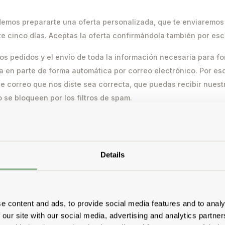
podemos prepararte una oferta personalizada, que te enviaremos
te cinco días. Aceptas la oferta confirmándola también por escr
los pedidos y el envío de toda la información necesaria para fo
za en parte de forma automática por correo electrónico. Por es
de correo que nos diste sea correcta, que puedas recibir nues
 se bloqueen por los filtros de spam.
diciones de pago y gastos de envío
Details
 los gastos de envío que aparecen en cada oferta son precios n
e content and ads, to provide social media features and to analy
 our site with our social media, advertising and analytics partn
 envío no están incluidos en el precio de compra; se cobran po