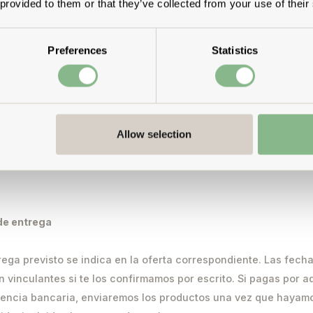
 provided to them or that they’ve collected from your use of their
 indicado envío gratuito. Puedes ver más información en el b
e nuestro sitio web o en la oferta específica.
Preferences
Statistics
ibles las opciones de pago que se indican en el botón corresp
 o en la oferta. A menos que se especifique otro plazo para u
factura, los pagos derivados del contrato vencen de inmediato
s si se indica expresamente en la oferta o en la factura.
Allow selection
 financiadas a través de un proveedor externo de financiació
erecho de devolución de 30 días.
de entrega
trega previsto se indica en la oferta correspondiente. Las fech
n vinculantes si te los confirmamos por escrito. Si pagas por 
encia bancaria, enviaremos los productos una vez que hayamo