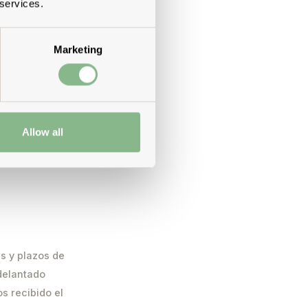
 services.
otón
Marketing
ondiente de
n método de pago
. Solo puedes
Allow all
n no están
as y plazos de
adelantado
s recibido el