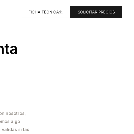
FICHA TÉCNICA
SOLICITAR PRECIOS
nta
on nosotros,
emos algo
válidas si las