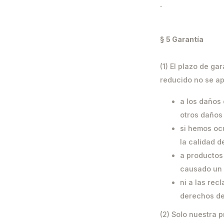
.
§ 5 Garantía
(1) El plazo de ga
reducido no se ap
a los daños 
otros daños
si hemos oc
la calidad d
a productos
causado un 
ni a las re
derechos de
(2) Solo nuestra 