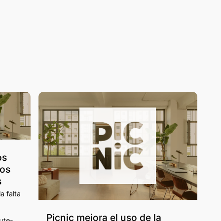
os
dos
s
a falta
Picnic mejora el uso de la
ute-