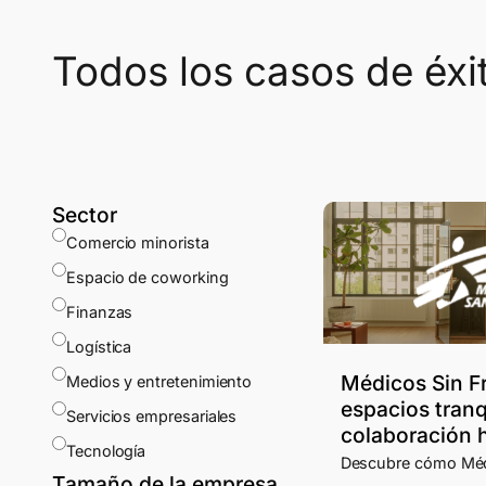
Todos los casos de éxi
Sector
Comercio minorista
Espacio de coworking
Finanzas
Logística
Médicos Sin F
Medios y entretenimiento
espacios tranq
Servicios empresariales
colaboración h
Tecnología
Descubre cómo Méd
Tamaño de la empresa