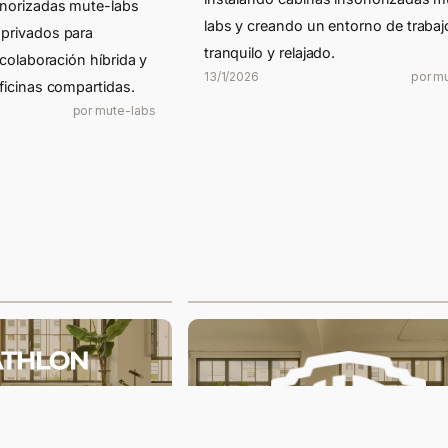
onorizadas mute-labs
labs y creando un entorno de traba
 privados para
tranquilo y relajado.
a colaboración híbrida y
13/1/2026
por m
oficinas compartidas.
por mute-labs
mania crea