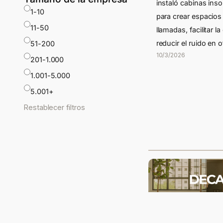
instaló cabinas ins
1-10
para crear espacios
11-50
llamadas, facilitar l
reducir el ruido en 
51-200
10/3/2026
201-1.000
1.001-5.000
5.001+
Restablecer filtros
Decathlon Ale