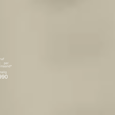
naf
1
per
maand*
alig
990