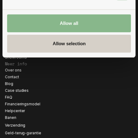
hebben alles wat je nodig hebt: Verlichting, ventilatie, een tafel en
For every workspace.
natuurlijk de geluidsisolerende dubbele wanden.
Contact
Allow all
mute-labs GmbH
Torstraße 164 A
10115 Berlin
Allow selection
info@mute-labs.com
+49 (30) 397 119 96
Showrooms
Meer info
Over ons
Contact
Blog
Case studies
FAQ
Financieringsmodel
Helpcenter
Banen
Verzending
Geld-terug-garantie