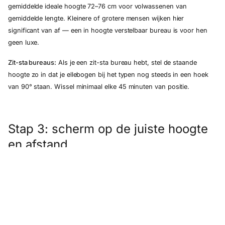
gemiddelde ideale hoogte 72–76 cm voor volwassenen van
gemiddelde lengte. Kleinere of grotere mensen wijken hier
significant van af — een in hoogte verstelbaar bureau is voor hen
geen luxe.
Zit-sta bureaus:
Als je een zit-sta bureau hebt, stel de staande
hoogte zo in dat je ellebogen bij het typen nog steeds in een hoek
van 90° staan. Wissel minimaal elke 45 minuten van positie.
Stap 3: scherm op de juiste hoogte
en afstand
De monitor is de meest onderschatte bron van nek- en oogklachten.
Hoogte:
De bovenkant van je scherm staat op of net iets onder
ooghoogte. Je kijkt licht naar beneden — nooit omhoog. Bij