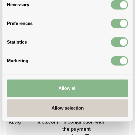
cross-site request
Necessary
Selection
forgery. This
cookie is essential
for the security of
Preferences
the website and
visitor.
Statistics
wf-order-
www.mute
This cookie is used
14 days
id
-labs.com
in conjunction with
the payment
Marketing
window - The
cookie is
necessary for
Allow all
making secure
transactions on the
website.
Allow selection
wf-order-
www.mute
This cookie is used
14 days
id.sig
-labs.com
in conjunction with
the payment