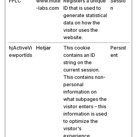
FPLC
www.mute
Registers a unique
Sessio
-labs.com
ID that is used to
n
generate statistical
data on how the
visitor uses the
website.
hjActiveVi
Hotjar
This cookie
Persist
ewportIds
contains an ID
ent
string on the
current session.
This contains non-
personal
information on
what subpages the
visitor enters – this
information is used
to optimize the
visitor's
experience.