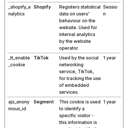
_shopify_a
Shopify
Registers statistical
Sessio
nalytics
data on users'
n
behaviour on the
website. Used for
internal analytics
by the website
operator.
_tt_enable
TikTok
Used by the social
1 year
_cookie
networking
service, TikTok,
for tracking the use
of embedded
services.
ajs_anony
Segment
This cookie is used
1 year
mous_id
to identify a
specific visitor -
this information is