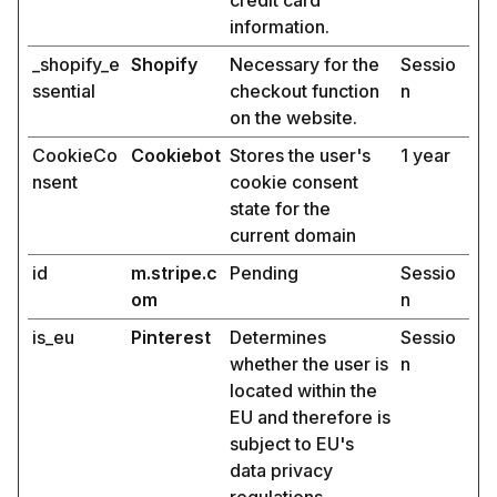
credit card
information.
_shopify_e
Shopify
Necessary for the
Sessio
ssential
checkout function
n
on the website.
CookieCo
Cookiebot
Stores the user's
1 year
nsent
cookie consent
state for the
current domain
id
m.stripe.c
Pending
Sessio
om
n
is_eu
Pinterest
Determines
Sessio
whether the user is
n
located within the
EU and therefore is
subject to EU's
data privacy