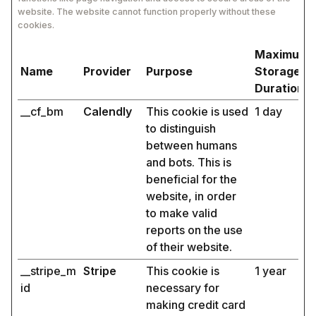
website. The website cannot function properly without these
cookies.
Maximum
Name
Provider
Purpose
Storage
Duration
__cf_bm
Calendly
This cookie is used
1 day
to distinguish
between humans
and bots. This is
beneficial for the
website, in order
to make valid
reports on the use
of their website.
__stripe_m
Stripe
This cookie is
1 year
id
necessary for
making credit card