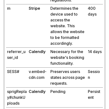
regulations.
m
Stripe
Determines the
400
device used to
days
access the
website. This
allows the website
to be formatted
accordingly.
referrer_u
Calendly
Necessary for the
14 days
ser_id
website's booking
functionality.
SESS#
v.embed-
Preserves users
Sessio
cdn.com
states across page
n
requests.
sprigRepla
Calendly
Pending
Persist
y#chunkU
ent
ploads