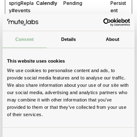
sprigRepla
Calendly
Pending
Persist
y#events
ent
sprigRepla
Calendly
Pending
Persist
y#pending
ent
Captures
Consent
Details
About
wf-csrf
www.mute
Ensures visitor
Sessio
-labs.com
browsing-security
n
by preventing
This website uses cookies
cross-site request
We use cookies to personalise content and ads, to
forgery. This
provide social media features and to analyse our traffic.
cookie is essential
We also share information about your use of our site with
for the security of
our social media, advertising and analytics partners who
the website and
may combine it with other information that you’ve
visitor.
provided to them or that they’ve collected from your use
of their services.
wf-csrf.sig
www.mute
Ensures visitor
Sessio
-labs.com
browsing-security
n
by preventing
Consent