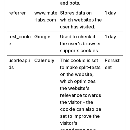
and bots.
referrer
www.mute
Stores data on
1 day
-labs.com
which websites the
user has visited.
test_cooki
Google
Used to check if
1 day
e
the user's browser
supports cookies.
userleap.i
Calendly
This cookie is set
Persist
ds
to make split-tests
ent
on the website,
which optimizes
the website's
relevance towards
the visitor – the
cookie can also be
set to improve the
visitor's