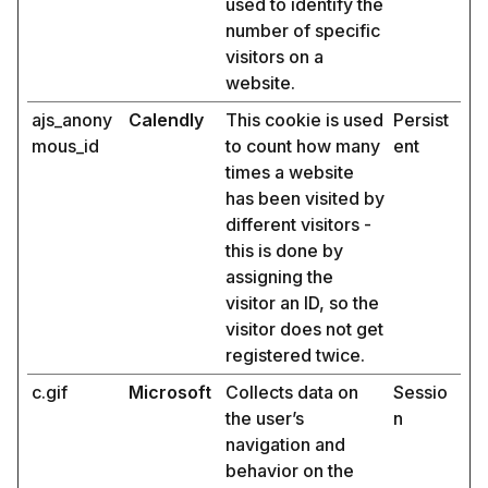
used to identify the
number of specific
visitors on a
website.
ajs_anony
Calendly
This cookie is used
Persist
mous_id
to count how many
ent
times a website
has been visited by
different visitors -
this is done by
assigning the
visitor an ID, so the
visitor does not get
registered twice.
c.gif
Microsoft
Collects data on
Sessio
the user’s
n
navigation and
behavior on the