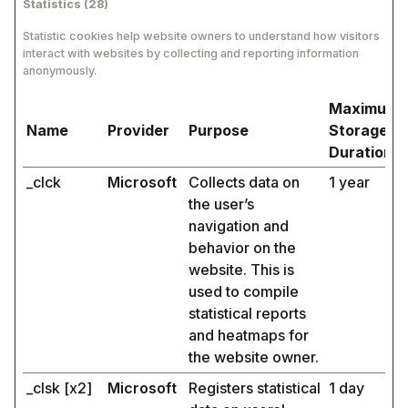
Statistics (28)
Statistic cookies help website owners to understand how visitors
interact with websites by collecting and reporting information
anonymously.
Maximum
Name
Provider
Purpose
Storage
Duration
_clck
Microsoft
Collects data on
1 year
the user’s
navigation and
behavior on the
website. This is
used to compile
statistical reports
and heatmaps for
the website owner.
_clsk [x2]
Microsoft
Registers statistical
1 day