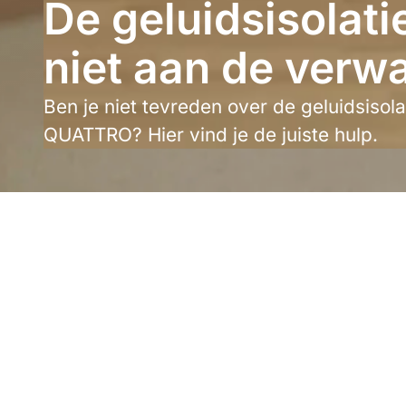
De geluidsisolati
niet aan de verw
Ben je niet tevreden over de geluidsisolat
QUATTRO? Hier vind je de juiste hulp.
Het spijt on
eenvoudig t
Goed om te 
blokkeert h
buitenaf no
kantooromge