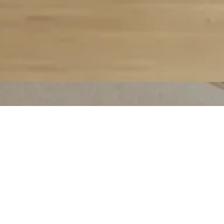
Delen
ie QUATTRO. Gelukkig is de oorzaak in veel gevallen
orpen om geluid sterk te verminderen, maar
baar zijn. Ook gesprekken in de cabine kunnen van
 is juist ontwikkeld om in open
aderingen en telefoongesprekken.