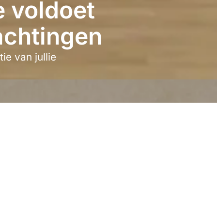
e voldoet
achtingen
ie van jullie
s dat je niet volledig tevreden bent over de geluidsisolatie van jull
e achterhalen en op te lossen.
weten: de QUATTRO is niet volledig geluiddicht. De cabine is ontw
et niet helemaal. Geluiden van buitenaf kunnen dus nog licht hoor
g worden gehoord, maar dan op een veel lager volume. De QUATTRO
vingen een rustigere plek met meer privacy te creëren voor verg