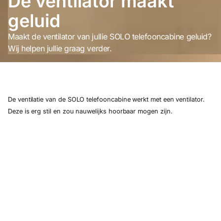
De ventilator maakt
geluid
Maakt de ventilator van jullie SOLO telefooncabine geluid?
Wij helpen jullie graag verder.
De ventilatie van de SOLO telefooncabine werkt met een ventilator.
Deze is erg stil en zou nauwelijks hoorbaar mogen zijn.
Hoor je toch geluiden, dan komt dit meestal door een droog blaadje,
een stukje papier of iets gelijkaardigs dat vastzit in de ventilatie.
Om te controleren of dit ook bij jullie SOLO telefooncabine het geval
is, volg je onderstaande stappen:
Stroom uitschakelen
Om veilig alle onderdelen van de ventilatie aan te raken, moet
je eerst de SOLO telefooncabine van de stroom halen. Trek